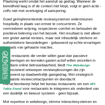
Plaatsing werkt omdat het aansluit op gedrag. Wanneer de
bereidheid laag is of de context niet klopt, volgt er geen actie -
zelfs niet met overtuiging of aansporing.
Goed geïmplementeerde reviewsystemen ondersteunen
hospitality in plaats van ermee te concurreren. Ze
verminderen wrijving, respecteren comfort en behouden de
positieve beleving van het bezoek. Het resultaat is niet alleen
een groter aantal reviews, maar ook inhoudelijk sterkere en
authentiekere beoordelingen - gebaseerd op echte ervaringen
in plaats van gehaaste reacties.
Voor restaurants die verder willen gaan dan passieve
herinneringen en tevreden gasten actief willen omzetten in
The Webdesign
zichtbare online betrouwbaarheid, biedt
professioneel ontworpen reviewoplossingen die zijn
gebaseerd op daadwerkelijk gastgedrag. Met strategisch
geplaatste reviewcontactpunten en doordacht
NFC
interactieontwerp helpt het bureau restaurants om een
Table Stand
voor restaurants te integreren als onderdeel van
een duidelijk en bewust systeem - geen bijzaak.
Met expertise in webdesign, slimme interactiesystemen en