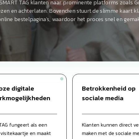
 SMART TAG klanten naar prominente platforms zoals Go
ezen en achterlaten. Bovendien stuurt de slimme kaart k
online bestelpagina's, waardoor het proces snel en gemak
oze digitale
Betrokkenheid op
rkmogelijkheden
sociale media
AG fungeert als een
Klanten kunnen direct ve
 visitekaartje en maakt
maken met de sociale m