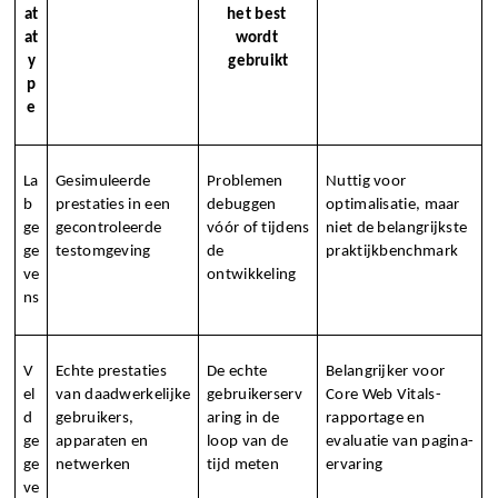
at
het best 
at
wordt 
y
gebruikt
p
e
La
Gesimuleerde 
Problemen 
Nuttig voor 
b
prestaties in een 
debuggen 
optimalisatie, maar 
ge
gecontroleerde 
vóór of tijdens 
niet de belangrijkste 
ge
testomgeving
de 
praktijkbenchmark
ve
ontwikkeling
ns
V
Echte prestaties 
De echte 
Belangrijker voor 
el
van daadwerkelijke 
gebruikerserv
Core Web Vitals-
d
gebruikers, 
aring in de 
rapportage en 
ge
apparaten en 
loop van de 
evaluatie van pagina-
ge
netwerken
tijd meten
ervaring
ve