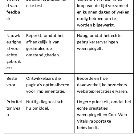
d van 
elke test.
loop van de tijd verzameld 
feedba
en kunnen dagen of weken 
ck
nodig hebben om te 
worden bijgewerkt.
Nauwk
Beperkt, omdat het 
Hoog, omdat het echte 
eurighe
afhankelijk is van 
gebruikerservaringen 
id voor 
gesimuleerde 
weerspiegelt.
echte 
omstandigheden.
gebruik
ers
Beste 
Ontwikkelaars die 
Beoordelen hoe 
voor
pagina’s optimaliseren 
daadwerkelijke bezoekers 
vóór implementatie.
websiteprestaties ervaren.
Prioritei
Nuttig diagnostisch 
Hogere prioriteit, omdat het 
tsnivea
hulpmiddel.
echte prestaties 
u
weerspiegelt en Core Web 
Vitals-rapportage 
beïnvloedt.