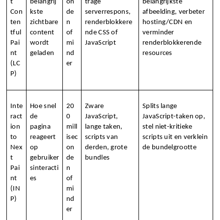
t 
belangrij
on
trage 
belangrijkste 
Con
kste 
de
serverrespons, 
afbeelding, verbeter 
ten
zichtbare 
n 
renderblokkere
hosting/CDN en 
tful 
content 
of 
nde CSS of 
verminder 
Pai
wordt 
mi
JavaScript
renderblokkerende 
nt 
geladen
nd
resources
(LC
er
P)
Inte
Hoe snel 
20
Zware 
Splits lange 
ract
de 
0 
JavaScript, 
JavaScript-taken op, 
ion 
pagina 
mill
lange taken, 
stel niet-kritieke 
to 
reageert 
isec
scripts van 
scripts uit en verklein 
Nex
op 
on
derden, grote 
de bundelgrootte
t 
gebruiker
de
bundles
Pai
sinteracti
n 
nt 
es
of 
(IN
mi
P)
nd
er