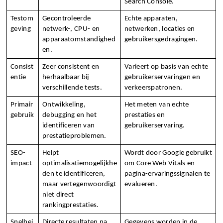
Search Console.
Testom
Gecontroleerde 
Echte apparaten, 
geving
netwerk-, CPU- en 
netwerken, locaties en 
apparaatomstandighed
gebruikersgedragingen.
en.
Consist
Zeer consistent en 
Varieert op basis van echte 
entie
herhaalbaar bij 
gebruikerservaringen en 
verschillende tests.
verkeerspatronen.
Primair 
Ontwikkeling, 
Het meten van echte 
gebruik
debugging en het 
prestaties en 
identificeren van 
gebruikerservaring.
prestatieproblemen.
SEO-
Helpt 
Wordt door Google gebruikt 
impact
optimalisatiemogelijkhe
om Core Web Vitals en 
den te identificeren, 
pagina-ervaringssignalen te 
maar vertegenwoordigt 
evalueren.
niet direct 
rankingprestaties.
Snelhei
Directe resultaten na 
Gegevens worden in de 