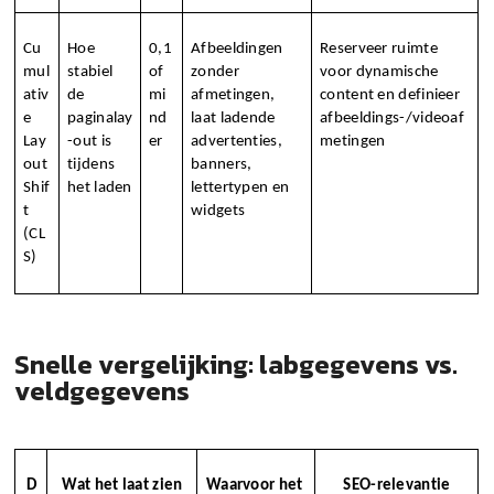
Cu
Hoe 
0,1 
Afbeeldingen 
Reserveer ruimte 
mul
stabiel 
of 
zonder 
voor dynamische 
ativ
de 
mi
afmetingen, 
content en definieer 
e 
paginalay
nd
laat ladende 
afbeeldings-/videoaf
Lay
-out is 
er
advertenties, 
metingen
out 
tijdens 
banners, 
Shif
het laden
lettertypen en 
t 
widgets
(CL
S)
Snelle vergelijking: labgegevens vs.
veldgegevens
D
Wat het laat zien
Waarvoor het 
SEO-relevantie