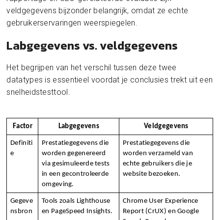
veldgegevens bijzonder belangrijk, omdat ze echte
gebruikerservaringen weerspiegelen.
Labgegevens vs. veldgegevens
Het begrijpen van het verschil tussen deze twee
datatypes is essentieel voordat je conclusies trekt uit een
snelheidstesttool.
Factor
Labgegevens
Veldgegevens
Definiti
Prestatiegegevens die 
Prestatiegegevens die 
e
worden gegenereerd 
worden verzameld van 
via gesimuleerde tests 
echte gebruikers die je 
in een gecontroleerde 
website bezoeken.
omgeving.
Gegeve
Tools zoals Lighthouse 
Chrome User Experience 
nsbron
en PageSpeed Insights.
Report (CrUX) en Google 