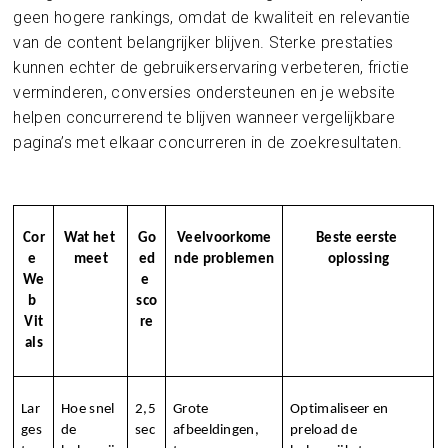
geen hogere rankings, omdat de kwaliteit en relevantie
van de content belangrijker blijven. Sterke prestaties
kunnen echter de gebruikerservaring verbeteren, frictie
verminderen, conversies ondersteunen en je website
helpen concurrerend te blijven wanneer vergelijkbare
pagina’s met elkaar concurreren in de zoekresultaten.
Cor
Wat het 
Go
Veelvoorkome
Beste eerste 
e 
meet
ed
nde problemen
oplossing
We
e 
b 
sco
Vit
re
als
Lar
Hoe snel 
2,5 
Grote 
Optimaliseer en 
ges
de 
sec
afbeeldingen, 
preload de 