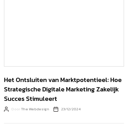
Het Ontsluiten van Marktpotentieel: Hoe
Strategische Digitale Marketing Zakelijk
Succes Stimuleert
Berichtauteur
Berichtdatum
Door
The Webdesign
23/12/2024