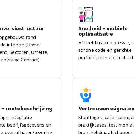
nversiestructuur
Snelheid + mobiele
optimalisatie
 opgebouwd rond
Afbeeldingscompressie, c
delintentie (Home,
schone code en gerichte
ent, Sectoren, Offerte,
performance-optimalisati
anvraag, Contact).
 + routebeschrijving
Vertrouwenssignale
aps-integratie,
Klantlogo’s, certificeringe
nte bedrijfsgegevens en
praktijkcases, testimonia
ie over afhalen/levering
branchelidmaatschappen