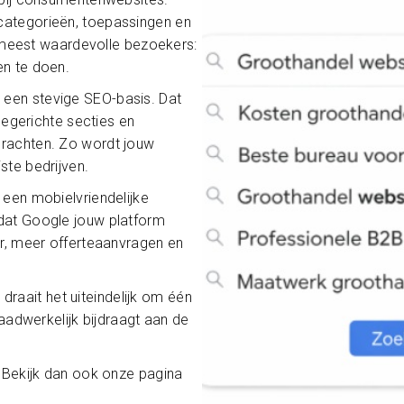
categorieën, toepassingen en
de meest waardevolle bezoekers:
en te doen.
een stevige SEO-basis. Dat
hegerichte secties en
drachten. Zo wordt jouw
ste bedrijven.
 een mobielvriendelijke
dat Google jouw platform
er, meer offerteaanvragen en
s
draait het uiteindelijk om één
daadwerkelijk bijdraagt aan de
? Bekijk dan ook onze pagina